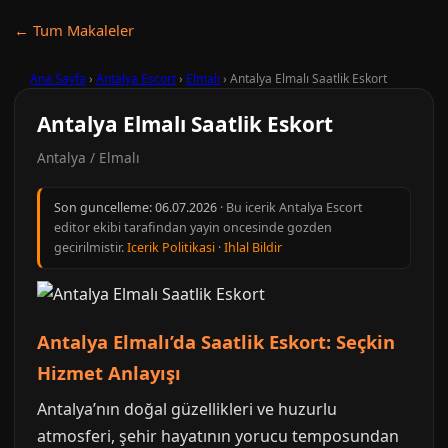
← Tum Makaleler
Ana Sayfa
›
Antalya Escort
›
Elmalı
›
Antalya Elmalı Saatlik Eskort
Antalya Elmalı Saatlik Eskort
Antalya / Elmalı
Son guncelleme:
06.07.2026
· Bu icerik Antalya Escort
editor ekibi tarafindan yayin oncesinde gozden
gecirilmistir.
Icerik Politikasi
·
Ihlal Bildir
Antalya Elmalı’da Saatlik Eskort: Seçkin
Hizmet Anlayışı
Antalya’nın doğal güzellikleri ve huzurlu
atmosferi, şehir hayatının yorucu temposundan