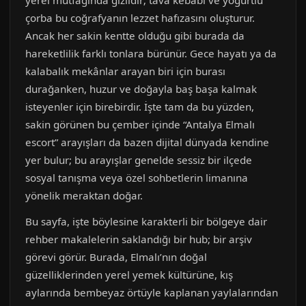
yerel mutfağında gizlidir; tava kebabı ve yoğurtlu
çorba bu coğrafyanın lezzet hafızasını oluşturur.
Ancak her sakin kentte olduğu gibi burada da
hareketlilik farklı tonlara bürünür. Gece hayatı ya da
kalabalık mekânlar arayan biri için burası
durağanken, huzur ve doğayla baş başa kalmak
isteyenler için birebirdir. İşte tam da bu yüzden,
sakin görünen bu çember içinde “Antalya Elmalı
escort” arayışları da bazen dijital dünyada kendine
yer bulur; bu arayışlar genelde sessiz bir ilçede
sosyal tanışma veya özel sohbetlerin limanına
yönelik meraktan doğar.
Bu sayfa, işte böylesine karakterli bir bölgeye dair
rehber makalelerin saklandığı bir hub; bir arşiv
görevi görür. Burada, Elmalı’nın doğal
güzelliklerinden yerel yemek kültürüne, kış
aylarında bembeyaz örtüyle kaplanan yaylalarından