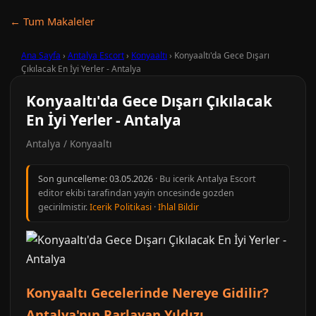
← Tum Makaleler
Ana Sayfa
›
Antalya Escort
›
Konyaaltı
›
Konyaaltı'da Gece Dışarı
Çıkılacak En İyi Yerler - Antalya
Konyaaltı'da Gece Dışarı Çıkılacak
En İyi Yerler - Antalya
Antalya / Konyaaltı
Son guncelleme:
03.05.2026
· Bu icerik Antalya Escort
editor ekibi tarafindan yayin oncesinde gozden
gecirilmistir.
Icerik Politikasi
·
Ihlal Bildir
Konyaaltı Gecelerinde Nereye Gidilir?
Antalya'nın Parlayan Yıldızı