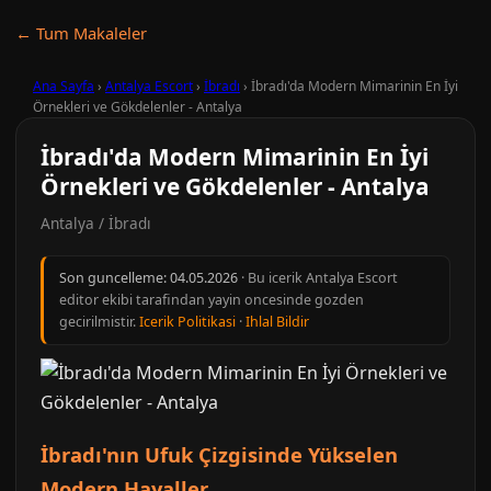
← Tum Makaleler
Ana Sayfa
›
Antalya Escort
›
İbradı
›
İbradı'da Modern Mimarinin En İyi
Örnekleri ve Gökdelenler - Antalya
İbradı'da Modern Mimarinin En İyi
Örnekleri ve Gökdelenler - Antalya
Antalya / İbradı
Son guncelleme:
04.05.2026
· Bu icerik Antalya Escort
editor ekibi tarafindan yayin oncesinde gozden
gecirilmistir.
Icerik Politikasi
·
Ihlal Bildir
İbradı'nın Ufuk Çizgisinde Yükselen
Modern Hayaller