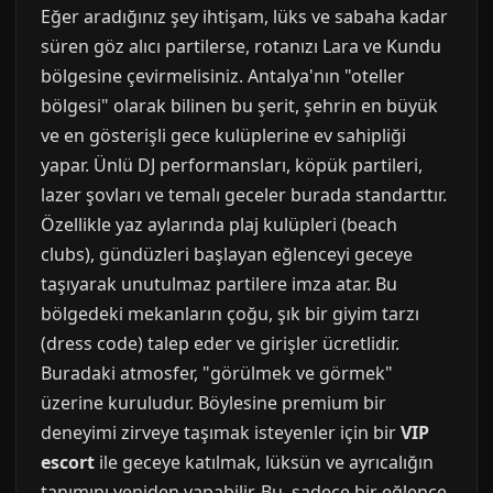
Eğer aradığınız şey ihtişam, lüks ve sabaha kadar
süren göz alıcı partilerse, rotanızı Lara ve Kundu
bölgesine çevirmelisiniz. Antalya'nın "oteller
bölgesi" olarak bilinen bu şerit, şehrin en büyük
ve en gösterişli gece kulüplerine ev sahipliği
yapar. Ünlü DJ performansları, köpük partileri,
lazer şovları ve temalı geceler burada standarttır.
Özellikle yaz aylarında plaj kulüpleri (beach
clubs), gündüzleri başlayan eğlenceyi geceye
taşıyarak unutulmaz partilere imza atar. Bu
bölgedeki mekanların çoğu, şık bir giyim tarzı
(dress code) talep eder ve girişler ücretlidir.
Buradaki atmosfer, "görülmek ve görmek"
üzerine kuruludur. Böylesine premium bir
deneyimi zirveye taşımak isteyenler için bir
VIP
escort
ile geceye katılmak, lüksün ve ayrıcalığın
tanımını yeniden yapabilir. Bu, sadece bir eğlence