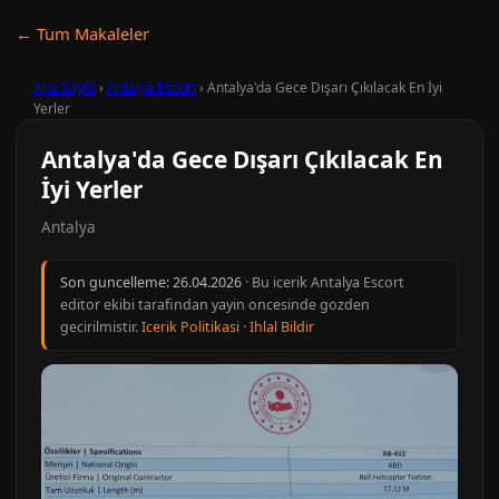
← Tum Makaleler
Ana Sayfa
›
Antalya Escort
›
Antalya'da Gece Dışarı Çıkılacak En İyi
Yerler
Antalya'da Gece Dışarı Çıkılacak En
İyi Yerler
Antalya
Son guncelleme:
26.04.2026
· Bu icerik Antalya Escort
editor ekibi tarafindan yayin oncesinde gozden
gecirilmistir.
Icerik Politikasi
·
Ihlal Bildir