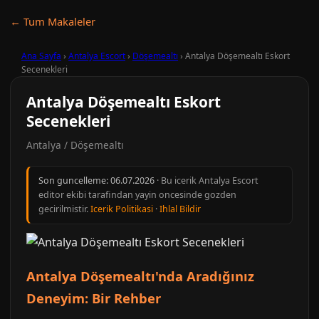
← Tum Makaleler
Ana Sayfa
›
Antalya Escort
›
Döşemealtı
›
Antalya Döşemealtı Eskort
Secenekleri
Antalya Döşemealtı Eskort
Secenekleri
Antalya / Döşemealtı
Son guncelleme:
06.07.2026
· Bu icerik Antalya Escort
editor ekibi tarafindan yayin oncesinde gozden
gecirilmistir.
Icerik Politikasi
·
Ihlal Bildir
Antalya Döşemealtı'nda Aradığınız
Deneyim: Bir Rehber