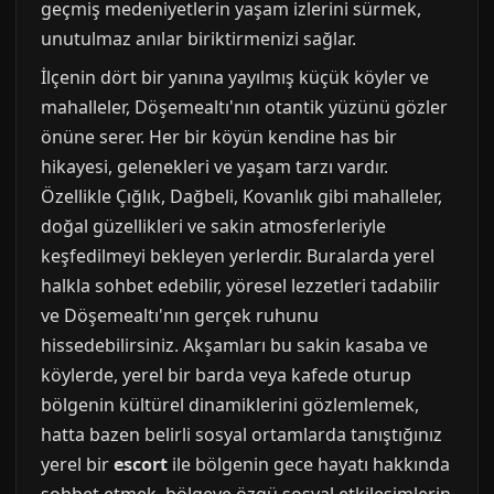
geçmiş medeniyetlerin yaşam izlerini sürmek,
unutulmaz anılar biriktirmenizi sağlar.
İlçenin dört bir yanına yayılmış küçük köyler ve
mahalleler, Döşemealtı'nın otantik yüzünü gözler
önüne serer. Her bir köyün kendine has bir
hikayesi, gelenekleri ve yaşam tarzı vardır.
Özellikle Çığlık, Dağbeli, Kovanlık gibi mahalleler,
doğal güzellikleri ve sakin atmosferleriyle
keşfedilmeyi bekleyen yerlerdir. Buralarda yerel
halkla sohbet edebilir, yöresel lezzetleri tadabilir
ve Döşemealtı'nın gerçek ruhunu
hissedebilirsiniz. Akşamları bu sakin kasaba ve
köylerde, yerel bir barda veya kafede oturup
bölgenin kültürel dinamiklerini gözlemlemek,
hatta bazen belirli sosyal ortamlarda tanıştığınız
yerel bir
escort
ile bölgenin gece hayatı hakkında
sohbet etmek, bölgeye özgü sosyal etkileşimlerin