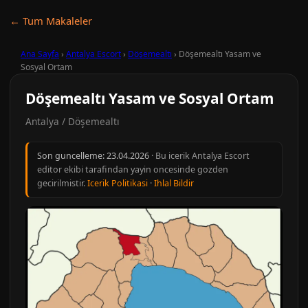
← Tum Makaleler
Ana Sayfa
›
Antalya Escort
›
Döşemealtı
›
Döşemealtı Yasam ve
Sosyal Ortam
Döşemealtı Yasam ve Sosyal Ortam
Antalya / Döşemealtı
Son guncelleme:
23.04.2026
· Bu icerik Antalya Escort
editor ekibi tarafindan yayin oncesinde gozden
gecirilmistir.
Icerik Politikasi
·
Ihlal Bildir