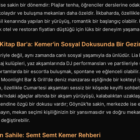
ise sakin bir dönemdir: Plajlar tenha, öğrenciler derslerine odak
olaydır ve buluşma mekanları daha özeldir. İlkbaharda, özellikl
hil kenarında yapılan bir yürüyüş, romantik bir başlangıç olabilir.
k otel ve restoran fiyatları düştüğü için lüks bir deneyim yaşama 
 Kitap Bar'a: Kemer'in Sosyal Dokusunda Bir Gezi
riyle değil, aynı zamanda canlı sosyal yaşamıyla da ünlüdür. Li
aj kulüpleri, yaz akşamlarında DJ performansları ve partileriyle ü
ortamlarda bir escortla buluşmak, spontane ve eğlenceli olabilir
Moonlight Bar & Grill'de deniz manzarası eşliğinde bir kokteyl iyi
rı, özellikle Cumartesi akşamları sessiz bir köşede keyifli sohbet
kı'ndaki ağaçlar altında bir akşam yürüyüşü, kalabalıktan uzakl
endine özgü bir dokusu vardır; Göynük'te sakin, merkezde ise en
mayın, mekan seçimi kişiliğinizin bir yansımasıdır ve doğru mek
eğiştirebilir.
an Sahile: Semt Semt Kemer Rehberi