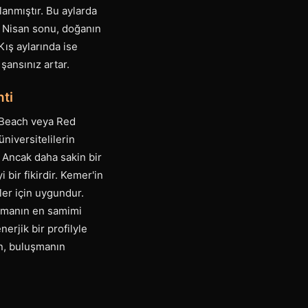
lanmıştır. Bu aylarda
e Nisan sonu, doğanın
 Kış aylarında ise
şansınız artar.
nti
a Beach veya Red
niversitelilerin
. Ancak daha sakin bir
 bir fikirdir. Kemer'in
ler için uygundur.
aşmanın en samimi
erjik bir profilyle
an, buluşmanın