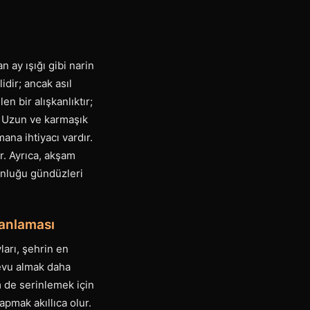
 ay ışığı gibi narin
idir; ancak asıl
n bir alışkanlıktır;
r. Uzun ve karmaşık
ana ihtiyacı vardır.
ur. Ayrıca, akşam
ğunluğu gündüzleri
manlaması
ları, şehrin en
devu almak daha
m de serinlemek için
pmak akıllıca olur.