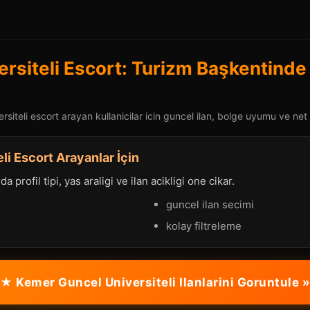
rsiteli Escort: Turizm Başkentinde 
siteli escort arayan kullanicilar icin guncel ilan, bolge uyumu ve net i
li Escort Arayanlar İçin
a profil tipi, yas araligi ve ilan acikligi one cikar.
guncel ilan secimi
kolay filtreleme
★ Kemer Guncel Universiteli Ilanlarini Goruntule »