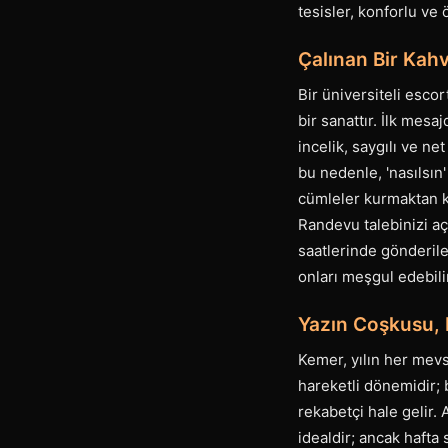
tesisler, konforlu ve
Çalınan Bir Kahve
Bir üniversiteli esco
bir sanattır. İlk mesa
incelik, saygılı ve ne
bu nedenle, 'nasılsın'
cümleler kurmaktan ka
Randevu talebinizi açı
saatlerinde gönderile
onları meşgul edebili
Yazın Coşkusu, 
Kemer, yılın her mevsi
hareketli dönemidir; 
rekabetçi hale gelir.
idealdir; ancak hafta