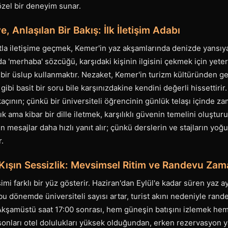
 özel bir deneyim sunar.
, Anlaşılan Bir Bakış: İlk İletişim Adabı
rtla iletişime geçmek, Kemer'in yaz akşamlarında denizde yansıyan
jda 'merhaba' sözcüğü, karşıdaki kişinin ilgisini çekmek için yeterl
t bir üslup kullanmaktır. Nezaket, Kemer'in turizm kültüründen gele
 gibi basit bir soru bile karşınızdakine kendini değerli hissettiri
çının; çünkü bir üniversiteli öğrencinin günlük telaşı içinde zam
k ama kibar bir dille iletmek, karşılıklı güvenin temelini oluştur
n mesajlar daha hızlı yanıt alır; çünkü derslerin ve stajların yo
r.
Kışın Sessizlik: Mevsimsel Ritim ve Randevu Za
mi farklı bir yüz gösterir. Haziran'dan Eylül'e kadar süren yaz ay
bu dönemde üniversiteli sayısı artar, turist akını nedeniyle ran
 Akşamüstü saat 17:00 sonrası, hem güneşin batışını izlemek he
 sonları otel dolulukları yüksek olduğundan, erken rezervasyon ya