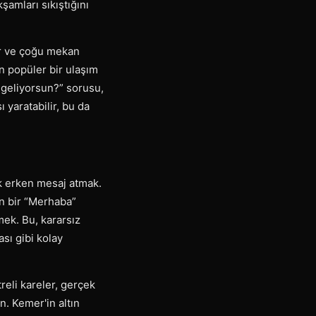
şamları sıkıştığını
yer ve çoğu mekan
in popüler bir ulaşım
 geliyorsun?” sorusu,
 yaratabilir, bu da
ok erken mesaj atmak.
n bir “Merhaba”
rmek. Bu, kararsız
sı gibi kolay
treli kareler, gerçek
ın. Kemer'in altın