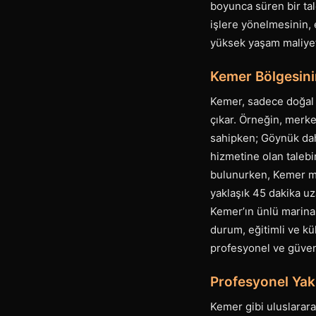
boyunca süren bir tale
işlere yönelmesinin, 
yüksek yaşam maliyeti
Kemer Bölgesinin
Kemer, sadece doğal 
çıkar. Örneğin, merke
sahipken; Göynük daha
hizmetine olan talebi
bulunurken, Kemer me
yaklaşık 45 dakika uza
Kemer’ın ünlü marina 
durum, eğitimli ve kül
profesyonel ve güven 
Profesyonel Yak
Kemer gibi uluslarara