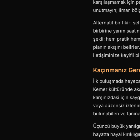
karşılaşmamak için paz
unutmayın; liman bö
Alternatif bir fikir:
birbirine yarım saat 
şekli; hem pratik he
planın akışını belirle
iletişiminize keyifli b
Kaçınmanız Ger
İlk buluşmada heyecan
Kemer kültüründe akş
karşınızdaki için sayg
veya düzensiz izlenim
bulunabilen ve tanınan
Üçüncü büyük yanılgı: 
hayatta hayal kırıklığ