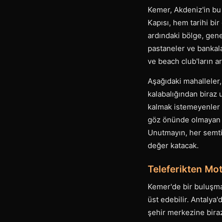
Kemer, Akdeniz'in bu 
Kapısı, hem tarihi b
ardındaki bölge, gene
pastaneler ve bankala
ve beach club'ların a
Aşağıdaki mahalleler, 
kalabalığından biraz 
kalmak istemeyenler i
göz önünde olmayan y
Unutmayın, her semtin
değer katacak.
Teleferikten Mo
Kemer'de bir buluşma 
üst edebilir. Antalya
şehir merkezine biraz 