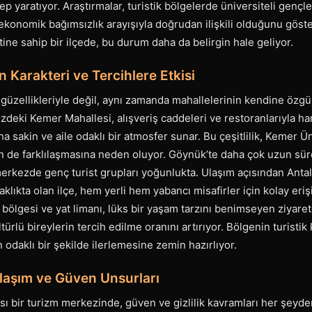
p yaratıyor. Araştırmalar, turistik bölgelerde üniversiteli gençle
ekonomik bağımsızlık arayışıyla doğrudan ilişkili olduğunu göste
ne sahip bir ilçede, bu durum daha da belirgin hale geliyor.
 Karakteri ve Tercihlere Etkisi
güzellikleriyle değil, aynı zamanda mahallelerinin kendine özgü
zdeki Kemer Mahallesi, alışveriş caddeleri ve restoranlarıyla har
 sakin ve aile odaklı bir atmosfer sunar. Bu çeşitlilik, Kemer Ün
n de farklılaşmasına neden oluyor. Göynük’te daha çok uzun süreli
rkezde genç turist grupları yoğunlukta. Ulaşım açısından Anta
klıkta olan ilçe, hem yerli hem yabancı misafirler için kolay erişil
bölgesi ve yat limanı, lüks bir yaşam tarzını benimseyen ziyaretç
türlü bireylerin tercih edilme oranını artırıyor. Bölgenin turistik
odaklı bir şekilde ilerlemesine zemin hazırlıyor.
laşım ve Güven Unsurları
sı bir turizm merkezinde, güven ve gizlilik kavramları her şeyd