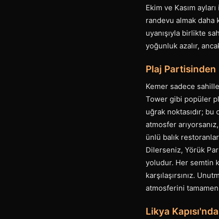
Ekim ve Kasım ayları 
randevu almak daha k
uyanışıyla birlikte sa
yoğunluk azalır, anca
Plaj Partisinden
Kemer sadece sahille
Tower gibi popüler pl
uğrak noktasıdır; bu 
atmosfer arıyorsanız, 
ünlü balık restoranla
Dilerseniz, Yörük Par
yoludur. Her semtin k
karşılaşırsınız. Unut
atmosferini tamamen d
Likya Kapısı'nd