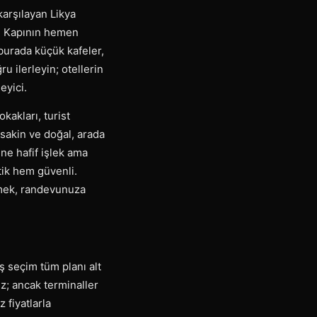
karşılayan Likya
ı. Kapının hemen
 burada küçük kafeler,
u ilerleyin; otellerin
eyici.
kakları, turist
 sakin ve doğal, arada
ne hafif işlek ama
ik hem güvenli.
ilmek, randevunuza
ş seçim tüm planı alt
iz; ancak terminaller
 fiyatlarla