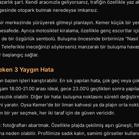
arlık şart. Kendi aracınızla geliyorsanız, trafiğin özellikle yaz ak
lgesinde otopark bulmak neredeyse imkansız.
 şehir merkezinde yürüyerek gitmeyi planlayın. Kemer küçük bir 
mesafede. Ayrıca motosiklet kiralama, özellikle genç escortlar iç
m de bir özgürlük sembolü. Buluşma öncesinde birbirinize “Nasıl
r. Teleferikle ineceğinizi söylerseniz manzaralı bir buluşma havası
ir başlangıç sağlar.
eken 3 Yaygın Hata
 bazen işleri karıştırabilir. En sık yapılan hata, çok geç veya ç
am 18.00-21.00 arası ideal, gece 23.00'ü geçtikten sonra yapıla
ısızlık olabilir. Diğer bir hata: buluşma noktasını sürekli değişti
i yaratır. Oysa Kemer'de bir liman kahvesi ya da plajın orta nokta
 bir yer seçmek, her iki taraf için de güven vericidir.
fotoğrafları abartmak. Özellikle plajda çekilmiş aşırı güneşli, fil
ına neden olabilir. Profilinize sadık kalın, samimi görseller kullan