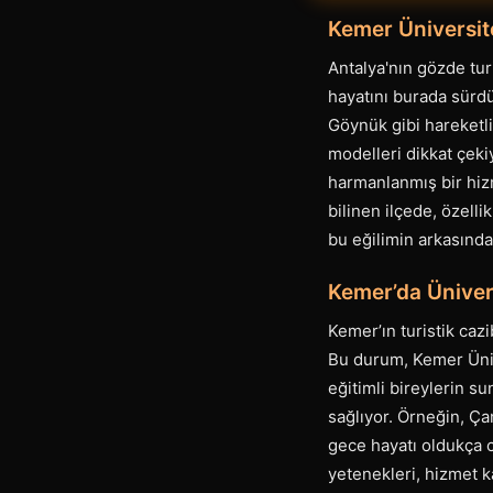
Kemer Üniversit
Antalya'nın gözde tur
hayatını burada sürdü
Göynük gibi hareketli
modelleri dikkat çeki
harmanlanmış bir hizme
bilinen ilçede, özell
bu eğilimin arkasında
Kemer’da Ünivers
Kemer’ın turistik cazi
Bu durum, Kemer Ünive
eğitimli bireylerin s
sağlıyor. Örneğin, Ça
gece hayatı oldukça c
yetenekleri, hizmet ka