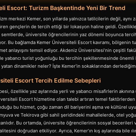
eli Escort: Turizm Başkentinde Yeni Bir Trend
izm merkezi Kemer, son yıllarda yalnızca tatilcilerin değil, aynı
ren gençlerin de tercih ettiği bir lokasyon haline geldi. Özellik
 semtlerde, üniversite öğrencilerinin yaz dönemi boyunca tercih e
yor. Bu bağlamda Kemer Üniversiteli Escort kavramı, bölgenin tur
t anlayışını temsil ediyor. Akdeniz Üniversitesi’nin çeşitli fakül
ikle yabancı turist yoğunluğu bu tercihin şekillenmesinde önemli b
 yatan dinamikler neler? İşte Kemer’in sokaklarından derlediğimiz
iteli Escort Tercih Edilme Sebepleri
besi, özellikle yaz aylarında yerli ve yabancı misafirlerin akınına 
rsiteli Escort hizmetine olan talebi artıran temel faktörlerden 
unduğu bu hizmet, çoğu zaman dil bariyerini aşma ve kültürel uy
myuva ve Tekirova gibi sahil şeridindeki mahallelerde, otel yo
anlıdır. Bu ortamda, üniversite öğrencilerinin sosyal becerileri v
litesini doğrudan etkiliyor. Ayrıca, Kemer’ın kış aylarında bile ılım