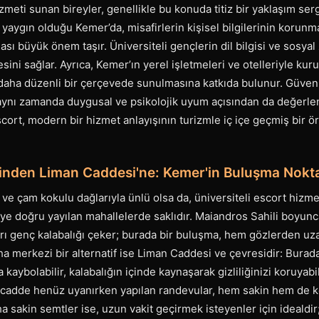
zmeti sunan bireyler, genellikle bu konuda titiz bir yaklaşım sergi
 yaygın olduğu Kemer’da, misafirlerin kişisel bilgilerinin korunm
ası büyük önem taşır. Üniversiteli gençlerin dil bilgisi ve sosyal
ini sağlar. Ayrıca, Kemer’ın yerel işletmeleri ve otelleriyle kuru
n daha düzenli bir çerçevede sunulmasına katkıda bulunur. Güven
 aynı zamanda duygusal ve psikolojik uyum açısından da değerlen
cort, modern bir hizmet anlayışının turizmle iç içe geçmiş bir ö
inden Liman Caddesi'ne: Kemer'in Buluşma Nokta
ve çam kokulu dağlarıyla ünlü olsa da, üniversiteli escort hizmet
iye doğru yayılan mahallelerde saklıdır. Maiandros Sahili boyunc
ları genç kalabalığı çeker; burada bir buluşma, hem gözlerden u
ha merkezi bir alternatif ise Liman Caddesi ve çevresidir: Burada
 kaybolabilir, kalabalığın içinde kaynaşarak gizliliğinizi koruyabil
 cadde henüz uyanırken yapılan randevular, hem sakin hem de ke
a sakin semtler ise, uzun vakit geçirmek isteyenler için idealdi