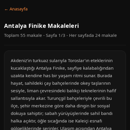
← Anasayfa
Antalya Finike Makaleleri
Toplam 55 makale - Sayfa 1/3 - Her sayfada 24 makale
Akdeniz’in turkuaz sularıyla Toroslar’ın eteklerinin
kucaklaştığı Antalya Finike, sayfiye kalabalığından
uzakta kendine has bir yaşam ritmi sunar. Burada
hayat, sahildeki çay bahçelerinde okey taşlarının
sesiyle, liman çevresindeki balıkçı teknelerinin hafif
sallantısıyla akar. Turunçgil bahçeleriyle çevrili bu
ilçe, şehir merkezine göre daha dingin bir sosyal
dokuya sahiptir; sabah yürüyüşlerinde sahil bandı
halka açıktır, öğle sıcağında ise Kaleiçi esnafı
gölgeliklerinde serinler. Ulaşım açısından Antalya