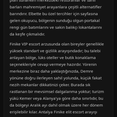
plan sunarken merkezdeki restoranlar ve sahil
barları mahremiyet arayanlara çeşitli alternatifler
barındırır. Elbette bu özel tercihler için sayfasına
gelen okuyucu, bölgenin sunduğu olgun portakal
rengi gün batımlarını ve sakin balıkçı lokantalarını
da keşfe çıkmalıdır.
Finike VIP escort arzusunda olan bireyler genellikle
yüksek standart ve gizlilik arayışındadır; bu talebi
anlayan bölge, lüks oteller ve butik konaklama
seçenekleriyle cevap vermeye hazırdır. Yörenin
merkezine biraz daha yaklaştığınızda, Demre
yönüne doğru ilerleyen sahil yolunda, küçük fakat
nezih mekanlar dikkatinizi çeker. Burada sık
rastlanan bir mevsimsel dalgalanma yoktur; turizm
yükü Kemer veya Alanya’ya göre daha sınırlıdır, bu
da bölgeyi Aralık ayı dahil olmak üzere her dönem
erişilebilir kılar. Antalya Finike elit escort arayışı